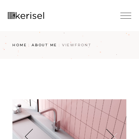
Skip
to
the
content
HOME
ABOUT ME
VIEWFRONT